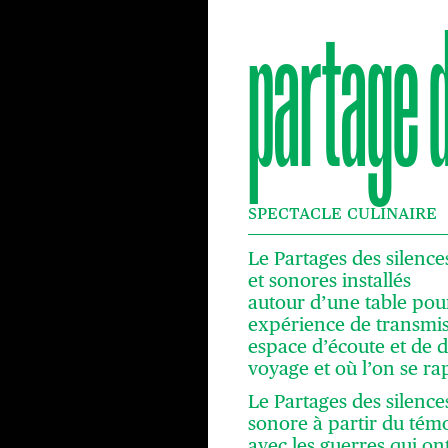
partage 
SPECTACLE CULINAIRE
Le Partages des silenc
et sonores installés
autour d’une table pour
expérience de transmis
espace d’écoute et de d
voyage et où l’on se ra
Le Partages des silence
sonore à partir du tém
avec les guerres qui ont