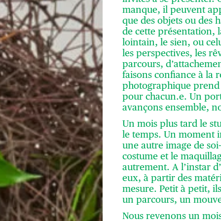
manque, il peuvent appo
que des objets ou des h
de cette présentation, 
lointain, le sien, ou cel
les perspectives, les rê
parcours, d’attachement
faisons confiance à la
photographique prend 
pour chacun.e. Un port
avançons ensemble, no
Un mois plus tard le s
le temps. Un moment in
une autre image de so
costume et le maquilla
autrement. A l’instar 
eux, à partir des matér
mesure. Petit à petit, 
un parcours, un mouvem
Nous revenons un mois 