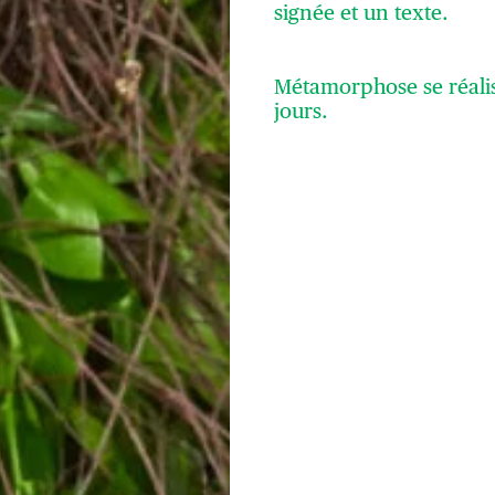
signée et un texte.
Métamorphose se réalise
jours.