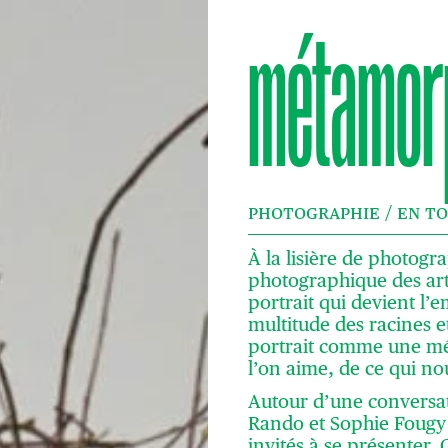
métamor
PHOTOGRAPHIE / EN T
À la lisière de photogra
photographique des art
portrait qui devient l
multitude des racines e
portrait comme une mé
l’on aime, de ce qui no
Autour d’une conversa
Rando et Sophie Fougy o
invités à se présenter. 