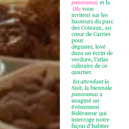
panoramas
et la
Ola
vous
invitent sur les
hauteurs du parc
des Coteaux, au
cœur de Carriet
pour
déguster, lové
dans un écrin de
verdure, l’atlas
culinaire de ce
quartier.
En attendant la
Nuit
, la biennale
panoramas
a
imaginé un
événement
fédérateur qui
interroge notre
façon d’habiter