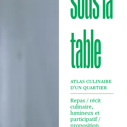
sous la
table
ATLAS CULINAIRE
D'UN QUARTIER
Repas / récit
culinaire,
lumineux et
participatif /
proposition