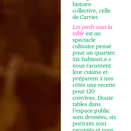
histoire
collective, celle
de Carriet.
Les pieds sous la
table
est un
spectacle
culinaire pensé
pour un quartier.
Six habitant.e.s
nous racontent
leur cuisine et
préparent à nos
côtés une recette
pour 120
convives. Douze
tables dans
l’espace public
sont dressées, six
portraits sont
racontés et vous