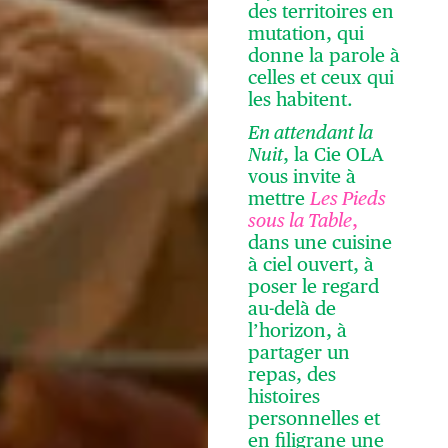
des territoires en
mutation, qui
donne la parole à
celles et ceux qui
les habitent.
En attendant la
Nuit
, la Cie OLA
vous invite à
mettre
Les Pieds
sous la Table
,
dans une cuisine
à ciel ouvert, à
poser le regard
au-delà de
l’horizon, à
partager un
repas, des
histoires
personnelles et
en filigrane une