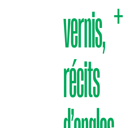
+
vernis,
récits