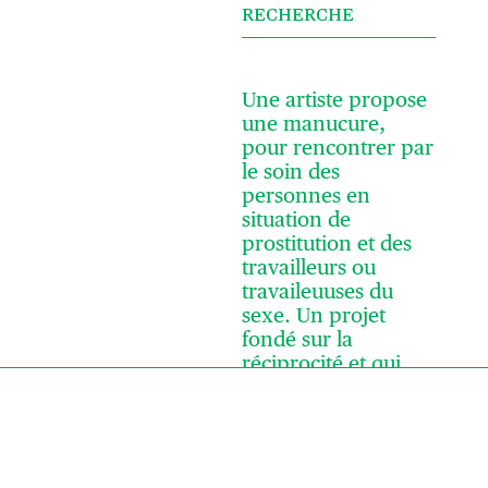
RECHERCHE
Une artiste propose
une manucure,
pour rencontrer par
le soin des
personnes en
situation de
prostitution et des
travailleurs ou
travaileuuses du
sexe. Un projet
fondé sur la
réciprocité et qui
Rechercher
affirme l’acte de
tendresse comme
Rechercher
geste artistique et
politique.
Articles récents